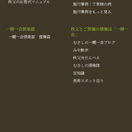
秩父のお葬式マニュアル
施行事例：Ｔ家様の例
施行事例をもっと見る
一期一会倶楽部
秩父とご葬儀の情報誌「一期一
会」
一期一会倶楽部 提携店
むさしの一期一会ブログ
みや散歩
秩父弁だんべえ
むさしの探検隊
豆知識
長寿スポット巡り