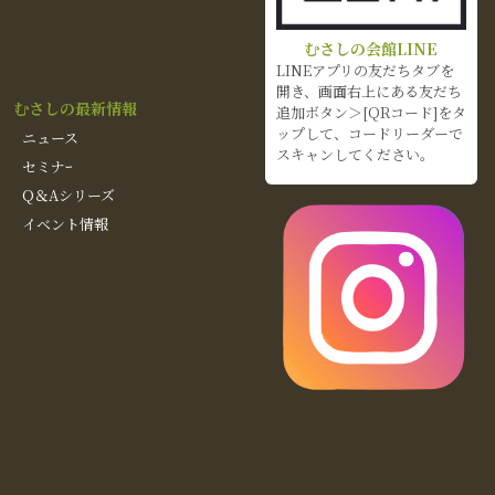
むさしの会館LINE
LINEアプリの友だちタブを
開き、画面右上にある友だち
むさしの最新情報
追加ボタン＞[QRコード]をタ
ップして、コードリーダーで
ニュース
スキャンしてください。
セミナｰ
Q＆Aシリーズ
イベント情報