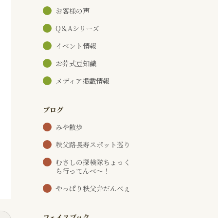
お客様の声
Q＆Aシリーズ
イベント情報
お葬式豆知識
メディア掲載情報
ブログ
みや散歩
秩父路長寿スポット巡り
むさしの探検隊ちょっく
ら行ってんべ～！
やっぱり秩父弁だんべぇ
フェイスブック