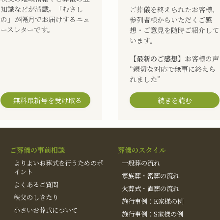
知識などが満載。「むさし
ご葬儀を終えられたお客様、
の」が隔月でお届けするニュ
参列者様からいただくご感
ースレターです。
想・ご意見を随時ご紹介して
います。
【最新のご感想】
お客様の声
“親切な対応で無事に終えら
れました”
無料最新号を受け取る
続きを読む
ご葬儀の事前相談
葬儀のスタイル
よりよいお葬式を行うためのポ
一般葬の流れ
イント
家族葬・密葬の流れ
よくあるご質問
火葬式・直葬の流れ
秩父のしきたり
施行事例：K家様の例
小さいお葬式について
施行事例：S家様の例