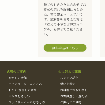
秩父のしきたりに合わせてお
葬式の流れを詳細にまとめ
た、初の完全マニュアルで
す。家族葬をお考えな方は
『秩父の小さなお葬式マニュ
アル』も併せてご覧くださ
い。
無料申込はこちら
式場のご案内
心に残るご葬儀
むさしの会館
スタッフ紹介
ファミリールームこころ
想いを現す
おがの むさしの会館
お料理とおもてなし
セレスむさしの
お香典返し・返礼品
ファミリーホールむさしの
ご供花とご供物