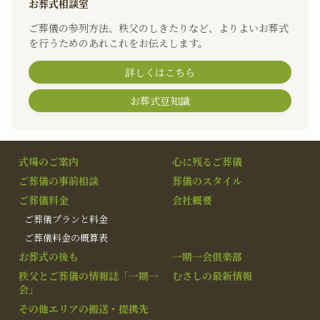
お葬式相談室
ご葬儀の参列方法、秩父のしきたりなど、よりよいお葬式
を行うためのあれこれをお伝えします。
詳しくはこちら
お葬式豆知識
式場のご案内
心に残るご葬儀
ご葬儀の事前相談
葬儀のスタイル
ご葬儀料金
会社概要
ご葬儀プランと料金
ご葬儀料金の概算表
お葬式の後も
一期一会倶楽部
秩父とご葬儀の情報誌「一期一
むさしの最新情報
会」
その他エリアの搬送・提携先