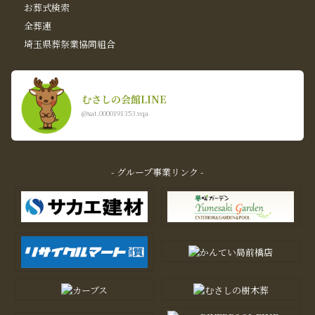
お葬式検索
全葬連
埼玉県葬祭業協同組合
むさしの会館LINE
@xat.0000191353.vqa
- グループ事業リンク -