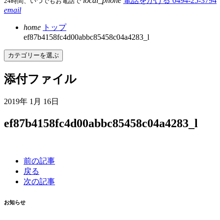
local_phone
電話をかける
0494-25-3794
24時間、いつでもお電話で
email
home
トップ
ef87b4158fc4d00abbc85458c04a4283_l
カテゴリーを選ぶ
添付ファイル
2019年 1月 16日
ef87b4158fc4d00abbc85458c04a4283_l
前の記事
戻る
次の記事
お知らせ