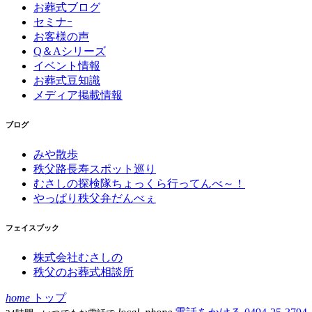
お葬式ブログ
セミナｰ
お客様の声
Q＆Aシリーズ
イベント情報
お葬式豆知識
メディア掲載情報
ブログ
みや散歩
秩父路長寿スポット巡り
むさしの探検隊ちょっくら行ってんべ～！
やっぱり秩父弁だんべぇ
フェイスブック
株式会社むさしの
秩父のお葬式相談所
home
トップ