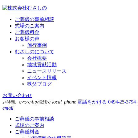
ご葬儀の事前相談
式場のご案内
ご葬儀料金
お客様の声
施行事例
むさしのについて
会社概要
地域貢献活動
ニュースリリース
イベント情報
秩父ブログ
お問い合わせ
local_phone
電話をかける
0494-25-3794
24時間、いつでもお電話で
email
ご葬儀の事前相談
式場のご案内
ご葬儀料金