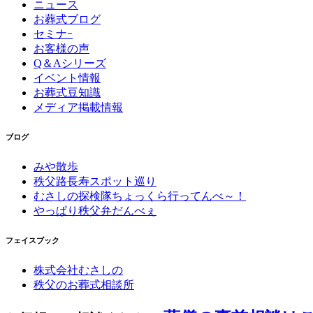
ニュース
お葬式ブログ
セミナｰ
お客様の声
Q＆Aシリーズ
イベント情報
お葬式豆知識
メディア掲載情報
ブログ
みや散歩
秩父路長寿スポット巡り
むさしの探検隊ちょっくら行ってんべ～！
やっぱり秩父弁だんべぇ
フェイスブック
株式会社むさしの
秩父のお葬式相談所