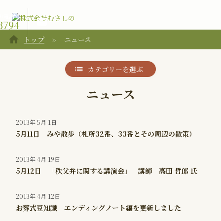
お電話で
email
3794
home
トップ
ニュース
カテゴリーを選ぶ
ニュース
2013年 5月 1日
5月11日 みや散歩（札所32番、33番とその周辺の散策）
2013年 4月 19日
5月12日 「秩父弁に関する講演会」 講師 高田 哲郎 氏
2013年 4月 12日
お葬式豆知識 エンディングノート編を更新しました