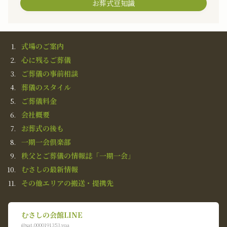
お葬式豆知識
式場のご案内
心に残るご葬儀
ご葬儀の事前相談
葬儀のスタイル
ご葬儀料金
会社概要
お葬式の後も
一期一会倶楽部
秩父とご葬儀の情報誌「一期一会」
むさしの最新情報
その他エリアの搬送・提携先
むさしの会館LINE
@xat.0000191353.vqa