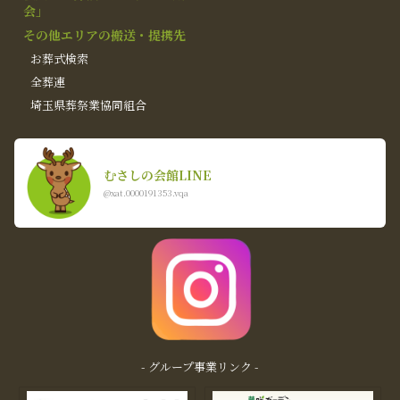
会」
その他エリアの搬送・提携先
お葬式検索
全葬連
埼玉県葬祭業協同組合
むさしの会館LINE
@xat.0000191353.vqa
- グループ事業リンク -