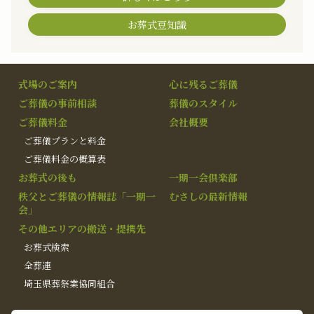
お葬式豆知識
式場のご案内
心に残るご葬儀
ご葬儀の事前相談
葬儀のスタイル
ご葬儀料金
会社概要
ご葬儀プランと料金
ご葬儀料金の概算表
お葬式の後も
一期一会倶楽部
秩父とご葬儀の情報誌「一期一
むさしの最新情報
会」
その他エリアの搬送・提携先
お葬式検索
全葬連
埼玉県葬祭業協同組合