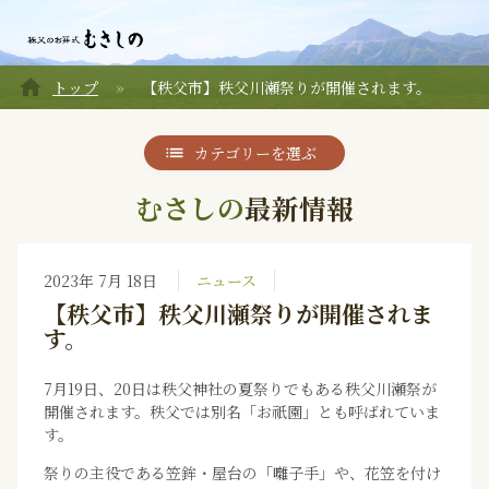
home
トップ
【秩父市】秩父川瀬祭りが開催されます。
カテゴリーを選ぶ
むさしの
最新情報
2023年 7月 18日
ニュース
【秩父市】秩父川瀬祭りが開催されま
す。
7月19日、20日は秩父神社の夏祭りでもある秩父川瀬祭が
開催されます。秩父では別名「お祇園」とも呼ばれていま
す。
祭りの主役である笠鉾・屋台の「囃子手」や、花笠を付け