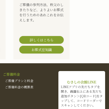
ご葬儀の参列方法、秩父のし
きたりなど、よりよいお葬式
を行うためのあれこれをお伝
えします。
詳しくはこちら
お葬式豆知識
ご葬儀料金
ご葬儀プランと料金
むさしの会館LINE
LINEアプリの友だちタブを
ご葬儀料金の概算表
開き、画面右上にある友だち
追加ボタン＞[QRコード]をタ
ップして、コードリーダーで
スキャンしてください。