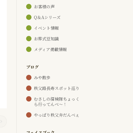
お客様の声
Q＆Aシリーズ
イベント情報
お葬式豆知識
メディア掲載情報
ブログ
みや散歩
秩父路長寿スポット巡り
むさしの探検隊ちょっく
ら行ってんべ～！
やっぱり秩父弁だんべぇ
フェイスブック