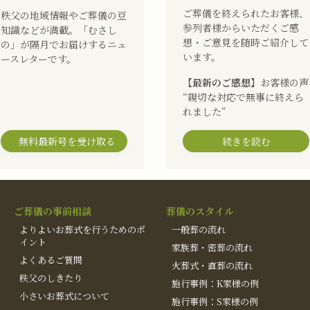
ご葬儀を終えられたお客様、
秩父の地域情報やご葬儀の豆
参列者様からいただくご感
知識などが満載。「むさし
想・ご意見を随時ご紹介して
の」が隔月でお届けするニュ
います。
ースレターです。
【最新のご感想】
お客様の声
“親切な対応で無事に終えら
れました”
無料最新号を受け取る
続きを読む
ご葬儀の事前相談
葬儀のスタイル
よりよいお葬式を行うためのポ
一般葬の流れ
イント
家族葬・密葬の流れ
よくあるご質問
火葬式・直葬の流れ
秩父のしきたり
施行事例：K家様の例
小さいお葬式について
施行事例：S家様の例