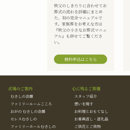
秩父のしきたりに合わせてお
葬式の流れを詳細にまとめ
た、初の完全マニュアルで
す。家族葬をお考えな方は
『秩父の小さなお葬式マニュ
アル』も併せてご覧くださ
い。
無料申込はこちら
式場のご案内
心に残るご葬儀
むさしの会館
スタッフ紹介
ファミリールームこころ
想いを現す
おがの むさしの会館
お料理とおもてなし
セレスむさしの
お香典返し・返礼品
ファミリーホールむさしの
ご供花とご供物