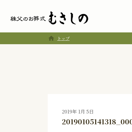
home
トップ
2019年 1月 5日
20190105141318_00