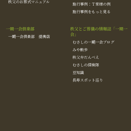
秩父のお葬式マニュアル
施行事例：Ｔ家様の例
施行事例をもっと見る
一期一会倶楽部
秩父とご葬儀の情報誌「一期一
会」
一期一会倶楽部 提携店
むさしの一期一会ブログ
みや散歩
秩父弁だんべえ
むさしの探検隊
豆知識
長寿スポット巡り