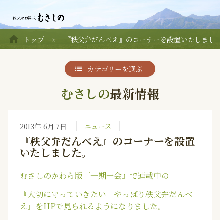
home
トップ
『秩父弁だんべえ』のコーナーを設置いたしまし
カテゴリーを選ぶ
むさしの
最新情報
2013年 6月 7日
ニュース
『秩父弁だんべえ』のコーナーを設置
いたしました。
むさしのかわら版『一期一会』で連載中の
『大切に守っていきたい やっぱり秩父弁だんべ
え』をHPで見られるようになりました。