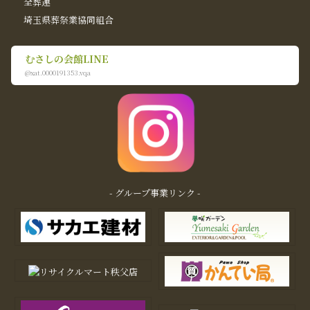
全葬連
埼玉県葬祭業協同組合
むさしの会館LINE
@xat.0000191353.vqa
- グループ事業リンク -