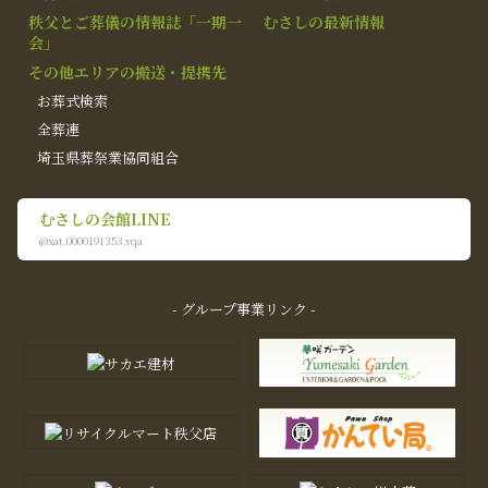
秩父とご葬儀の情報誌「一期一
むさしの最新情報
会」
その他エリアの搬送・提携先
お葬式検索
全葬連
埼玉県葬祭業協同組合
むさしの会館LINE
@xat.0000191353.vqa
- グループ事業リンク -