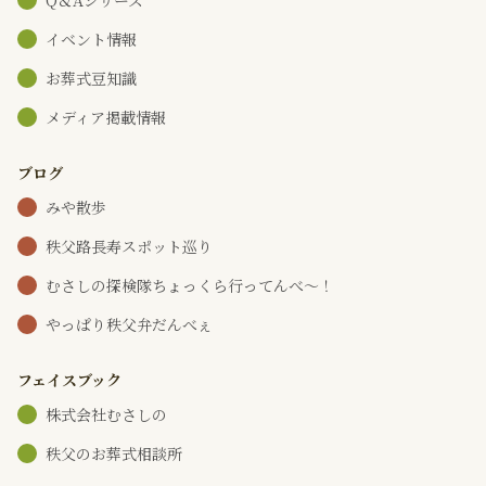
Q＆Aシリーズ
イベント情報
お葬式豆知識
メディア掲載情報
ブログ
みや散歩
秩父路長寿スポット巡り
むさしの探検隊ちょっくら行ってんべ～！
やっぱり秩父弁だんべぇ
フェイスブック
株式会社むさしの
秩父のお葬式相談所