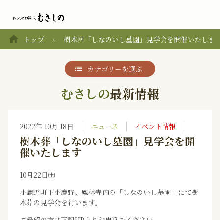
home
トップ
樹木葬「しなのいし墓園」見学会を開催いたしま
カテゴリーを選ぶ
むさしの
最新情報
2022年 10月 18日
ニュース
イベント情報
樹木葬「しなのいし墓園」見学会を開
催いたします
10月22日㈯
小鹿野町下小鹿野、鳳林寺内の「しなのいし墓園」にて樹
木葬の見学会を行います。
ご希望の方は下記HPよりお申込みください。