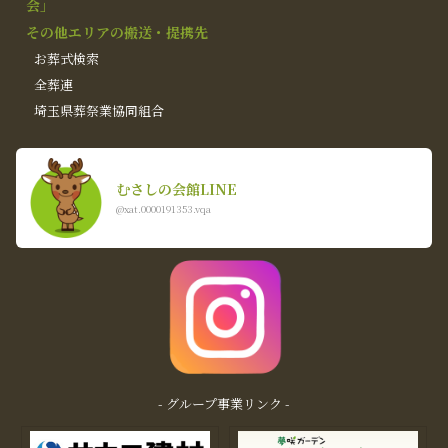
会」
その他エリアの搬送・提携先
お葬式検索
全葬連
埼玉県葬祭業協同組合
むさしの会館LINE
@xat.0000191353.vqa
- グループ事業リンク -