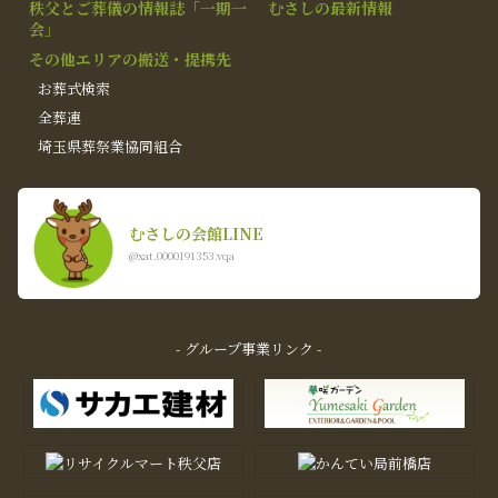
秩父とご葬儀の情報誌「一期一
むさしの最新情報
会」
その他エリアの搬送・提携先
お葬式検索
全葬連
埼玉県葬祭業協同組合
むさしの会館LINE
@xat.0000191353.vqa
- グループ事業リンク -