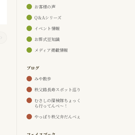
お客様の声
Q＆Aシリーズ
イベント情報
お葬式豆知識
メディア掲載情報
ブログ
みや散歩
秩父路長寿スポット巡り
むさしの探検隊ちょっく
ら行ってんべ～！
やっぱり秩父弁だんべぇ
フェイスブック