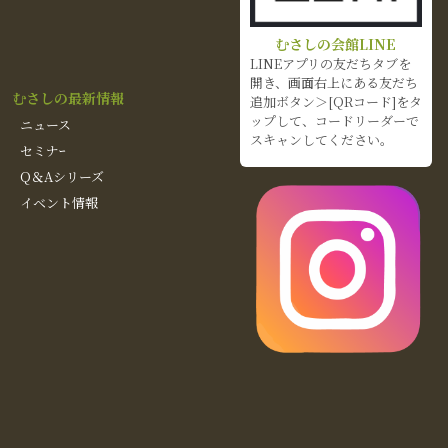
むさしの会館LINE
LINEアプリの友だちタブを
開き、画面右上にある友だち
むさしの最新情報
追加ボタン＞[QRコード]をタ
ップして、コードリーダーで
ニュース
スキャンしてください。
セミナｰ
Q＆Aシリーズ
イベント情報