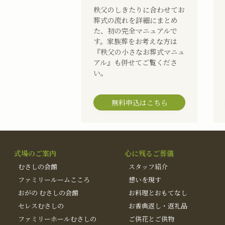
秩父のしきたりに合わせてお
葬式の流れを詳細にまとめ
た、初の完全マニュアルで
す。家族葬をお考えな方は
『秩父の小さなお葬式マニュ
アル』も併せてご覧くださ
い。
無料申込はこちら
式場のご案内
心に残るご葬儀
むさしの会館
スタッフ紹介
ファミリールームこころ
想いを現す
おがの むさしの会館
お料理とおもてなし
セレスむさしの
お香典返し・返礼品
ファミリーホールむさしの
ご供花とご供物