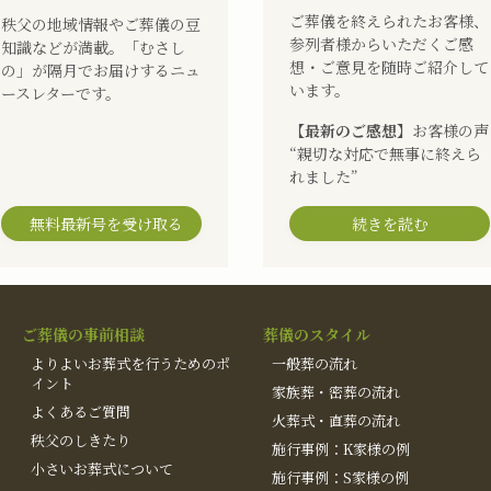
ご葬儀を終えられたお客様、
秩父の地域情報やご葬儀の豆
参列者様からいただくご感
知識などが満載。「むさし
想・ご意見を随時ご紹介して
の」が隔月でお届けするニュ
います。
ースレターです。
【最新のご感想】
お客様の声
“親切な対応で無事に終えら
れました”
無料最新号を受け取る
続きを読む
ご葬儀の事前相談
葬儀のスタイル
よりよいお葬式を行うためのポ
一般葬の流れ
イント
家族葬・密葬の流れ
よくあるご質問
火葬式・直葬の流れ
秩父のしきたり
施行事例：K家様の例
小さいお葬式について
施行事例：S家様の例