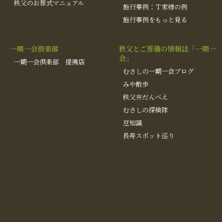
秩父のお葬式マニュアル
施行事例：Ｔ家様の例
施行事例をもっと見る
一期一会倶楽部
秩父とご葬儀の情報誌「一期一
会」
一期一会倶楽部 提携店
むさしの一期一会ブログ
みや散歩
秩父弁だんべえ
むさしの探検隊
豆知識
長寿スポット巡り