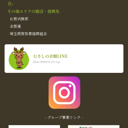
会」
その他エリアの搬送・提携先
お葬式検索
全葬連
埼玉県葬祭業協同組合
むさしの会館LINE
@xat.0000191353.vqa
- グループ事業リンク -