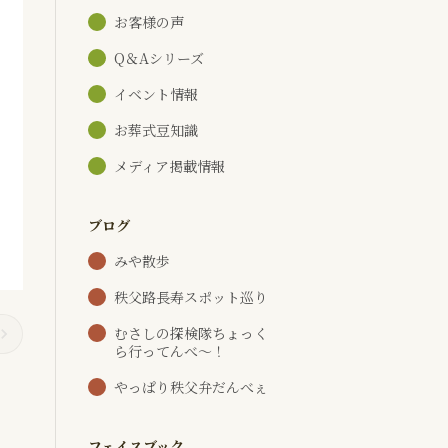
お客様の声
Q＆Aシリーズ
イベント情報
お葬式豆知識
メディア掲載情報
ブログ
みや散歩
秩父路長寿スポット巡り
むさしの探検隊ちょっく
ら行ってんべ～！
やっぱり秩父弁だんべぇ
フェイスブック