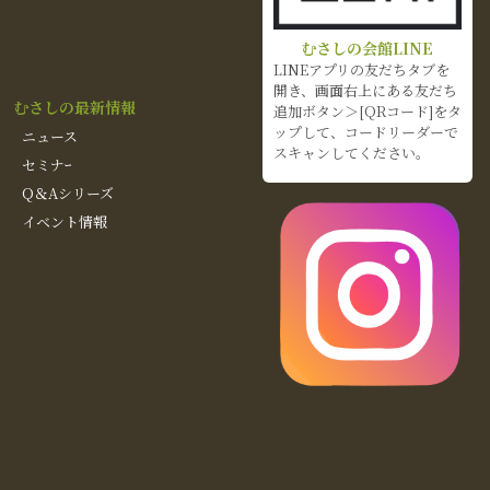
むさしの会館LINE
LINEアプリの友だちタブを
開き、画面右上にある友だち
むさしの最新情報
追加ボタン＞[QRコード]をタ
ップして、コードリーダーで
ニュース
スキャンしてください。
セミナｰ
Q＆Aシリーズ
イベント情報