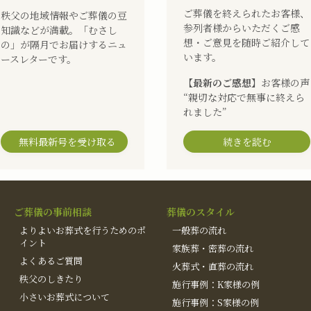
ご葬儀を終えられたお客様、
秩父の地域情報やご葬儀の豆
参列者様からいただくご感
知識などが満載。「むさし
想・ご意見を随時ご紹介して
の」が隔月でお届けするニュ
います。
ースレターです。
【最新のご感想】
お客様の声
“親切な対応で無事に終えら
れました”
無料最新号を受け取る
続きを読む
ご葬儀の事前相談
葬儀のスタイル
よりよいお葬式を行うためのポ
一般葬の流れ
イント
家族葬・密葬の流れ
よくあるご質問
火葬式・直葬の流れ
秩父のしきたり
施行事例：K家様の例
小さいお葬式について
施行事例：S家様の例