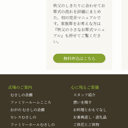
秩父のしきたりに合わせてお
葬式の流れを詳細にまとめ
た、初の完全マニュアルで
す。家族葬をお考えな方は
『秩父の小さなお葬式マニュ
アル』も併せてご覧くださ
い。
無料申込はこちら
式場のご案内
心に残るご葬儀
むさしの会館
スタッフ紹介
ファミリールームこころ
想いを現す
おがの むさしの会館
お料理とおもてなし
セレスむさしの
お香典返し・返礼品
ファミリーホールむさしの
ご供花とご供物