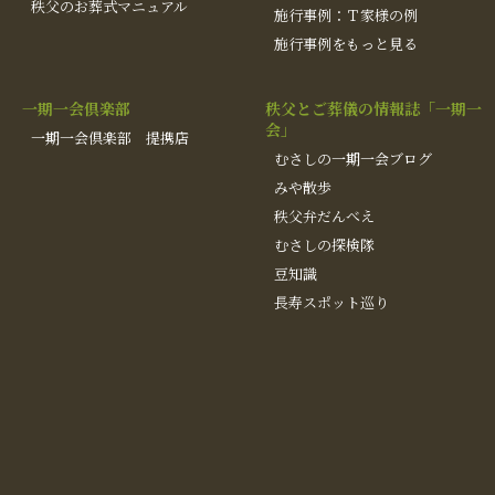
秩父のお葬式マニュアル
施行事例：Ｔ家様の例
施行事例をもっと見る
一期一会倶楽部
秩父とご葬儀の情報誌「一期一
会」
一期一会倶楽部 提携店
むさしの一期一会ブログ
みや散歩
秩父弁だんべえ
むさしの探検隊
豆知識
長寿スポット巡り