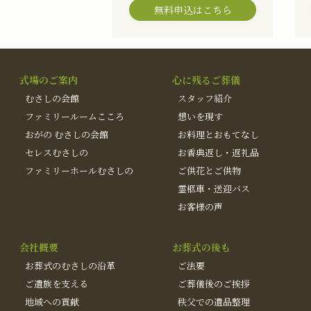
無料申込はこちら
式場のご案内
心に残るご葬儀
むさしの会館
スタッフ紹介
ファミリールームこころ
想いを現す
おがの むさしの会館
お料理とおもてなし
セレスむさしの
お香典返し・返礼品
ファミリーホールむさしの
ご供花とご供物
霊柩車・送迎バス
お客様の声
会社概要
お葬式の後も
お葬式のむさしの沿革
ご法要
ご遺族を支える
ご葬儀後のご挨拶
地域への貢献
秩父での遺品整理