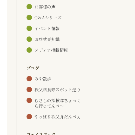
お客様の声
Q＆Aシリーズ
イベント情報
お葬式豆知識
メディア掲載情報
ブログ
みや散歩
秩父路長寿スポット巡り
むさしの探検隊ちょっく
ら行ってんべ～！
やっぱり秩父弁だんべぇ
フェイスブック