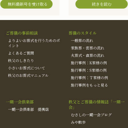
無料最新号を受け取る
続きを読む
ご葬儀の事前相談
葬儀のスタイル
よりよいお葬式を行うためのポ
一般葬の流れ
イント
家族葬・密葬の流れ
よくあるご質問
火葬式・直葬の流れ
秩父のしきたり
施行事例：K家様の例
小さいお葬式について
施行事例：S家様の例
秩父のお葬式マニュアル
施行事例：Ｔ家様の例
施行事例をもっと見る
一期一会倶楽部
秩父とご葬儀の情報誌「一期一
会」
一期一会倶楽部 提携店
むさしの一期一会ブログ
みや散歩