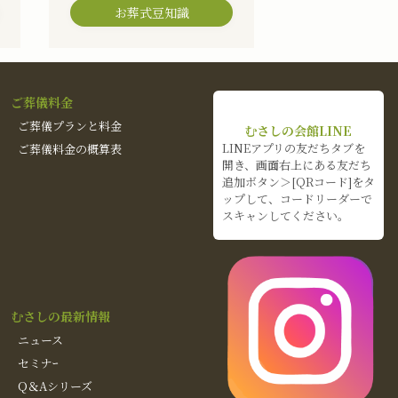
お葬式豆知識
ご葬儀料金
ご葬儀プランと料金
むさしの会館LINE
LINEアプリの友だちタブを
ご葬儀料金の概算表
開き、画面右上にある友だち
追加ボタン＞[QRコード]をタ
ップして、コードリーダーで
スキャンしてください。
むさしの最新情報
ニュース
セミナｰ
Q＆Aシリーズ