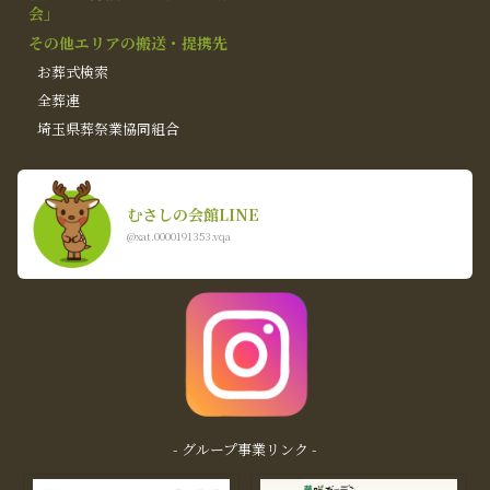
会」
その他エリアの搬送・提携先
お葬式検索
全葬連
埼玉県葬祭業協同組合
むさしの会館LINE
@xat.0000191353.vqa
- グループ事業リンク -