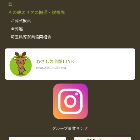
会」
その他エリアの搬送・提携先
お葬式検索
全葬連
埼玉県葬祭業協同組合
むさしの会館LINE
@xat.0000191353.vqa
- グループ事業リンク -