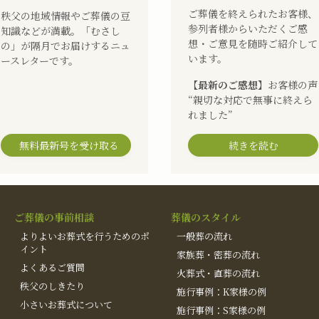
ご葬儀を終えられたお客様、
秩父の地域情報やご葬儀の豆
参列者様からいただくご感
知識などが満載。「むさし
想・ご意見を随時ご紹介して
の」が隔月でお届けするニュ
います。
ースレターです。
【最新のご感想】
お客様の声
“親切な対応で無事に終えら
れました”
無料最新号を受け取る
続きを読む
ご葬儀の事前相談
葬儀のスタイル
よりよいお葬式を行うためのポ
一般葬の流れ
イント
家族葬・密葬の流れ
よくあるご質問
火葬式・直葬の流れ
秩父のしきたり
施行事例：K家様の例
小さいお葬式について
施行事例：S家様の例