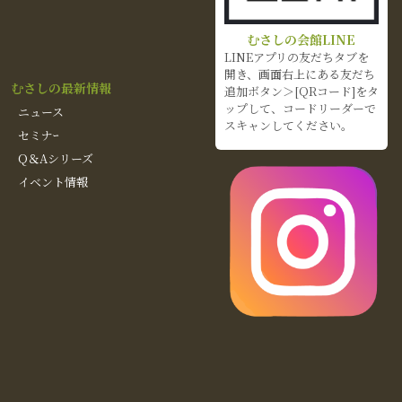
むさしの会館LINE
LINEアプリの友だちタブを
開き、画面右上にある友だち
むさしの最新情報
追加ボタン＞[QRコード]をタ
ップして、コードリーダーで
ニュース
スキャンしてください。
セミナｰ
Q＆Aシリーズ
イベント情報