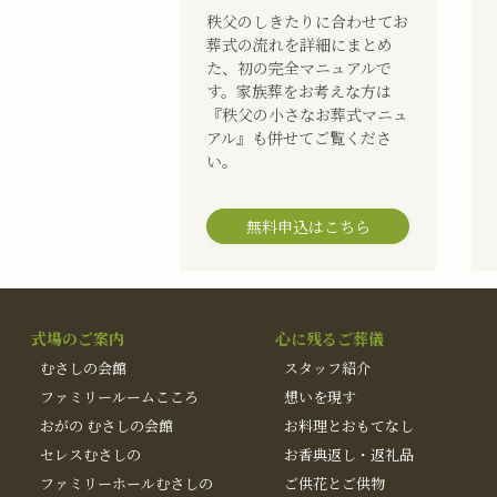
秩父のしきたりに合わせてお
葬式の流れを詳細にまとめ
た、初の完全マニュアルで
す。家族葬をお考えな方は
『秩父の小さなお葬式マニュ
アル』も併せてご覧くださ
い。
無料申込はこちら
式場のご案内
心に残るご葬儀
むさしの会館
スタッフ紹介
ファミリールームこころ
想いを現す
おがの むさしの会館
お料理とおもてなし
セレスむさしの
お香典返し・返礼品
ファミリーホールむさしの
ご供花とご供物