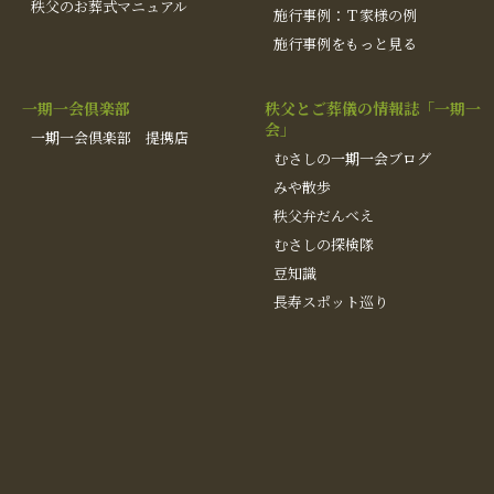
秩父のお葬式マニュアル
施行事例：Ｔ家様の例
施行事例をもっと見る
一期一会倶楽部
秩父とご葬儀の情報誌「一期一
会」
一期一会倶楽部 提携店
むさしの一期一会ブログ
みや散歩
秩父弁だんべえ
むさしの探検隊
豆知識
長寿スポット巡り