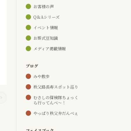
お客様の声
Q＆Aシリーズ
イベント情報
お葬式豆知識
メディア掲載情報
ブログ
みや散歩
秩父路長寿スポット巡り
むさしの探検隊ちょっく
ら行ってんべ～！
やっぱり秩父弁だんべぇ
フェイスブック