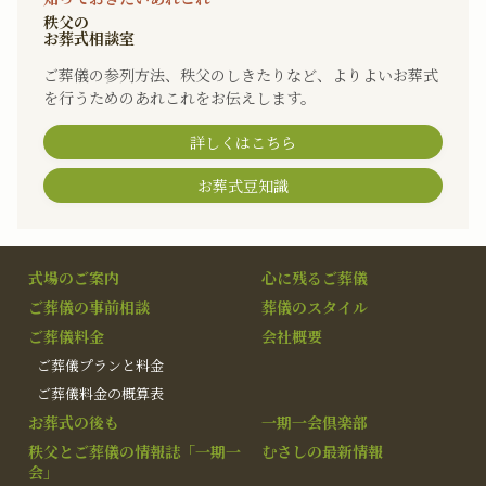
秩父の
お葬式相談室
ご葬儀の参列方法、秩父のしきたりなど、よりよいお葬式
を行うためのあれこれをお伝えします。
詳しくはこちら
お葬式豆知識
式場のご案内
心に残るご葬儀
ご葬儀の事前相談
葬儀のスタイル
ご葬儀料金
会社概要
ご葬儀プランと料金
ご葬儀料金の概算表
お葬式の後も
一期一会倶楽部
秩父とご葬儀の情報誌「一期一
むさしの最新情報
会」