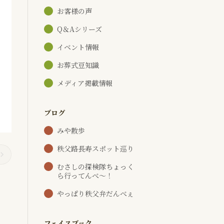
お客様の声
Q＆Aシリーズ
イベント情報
お葬式豆知識
メディア掲載情報
ブログ
みや散歩
秩父路長寿スポット巡り
むさしの探検隊ちょっく
ら行ってんべ～！
やっぱり秩父弁だんべぇ
フェイスブック