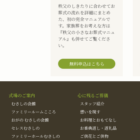
秩父のしきたりに合わせてお
葬式の流れを詳細にまとめ
た、初の完全マニュアルで
す。家族葬をお考えな方は
『秩父の小さなお葬式マニュ
アル』も併せてご覧くださ
い。
無料申込はこちら
式場のご案内
心に残るご葬儀
むさしの会館
スタッフ紹介
ファミリールームこころ
想いを現す
おがの むさしの会館
お料理とおもてなし
セレスむさしの
お香典返し・返礼品
ファミリーホールむさしの
ご供花とご供物