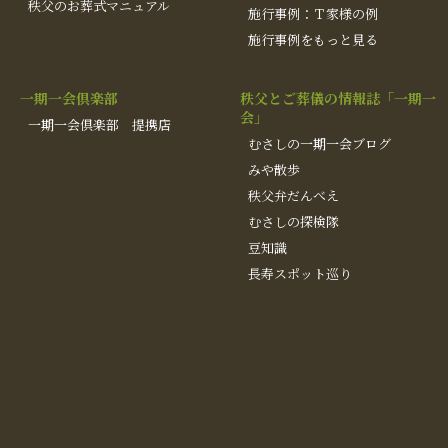
秩父のお葬式マニュアル
施行事例：Ｔ家様の例
施行事例をもっと見る
一期一会倶楽部
秩父とご葬儀の情報誌「一期一
会」
一期一会倶楽部 提携店
むさしの一期一会ブログ
みや散歩
秩父弁だんべえ
むさしの探検隊
豆知識
長寿スポット巡り