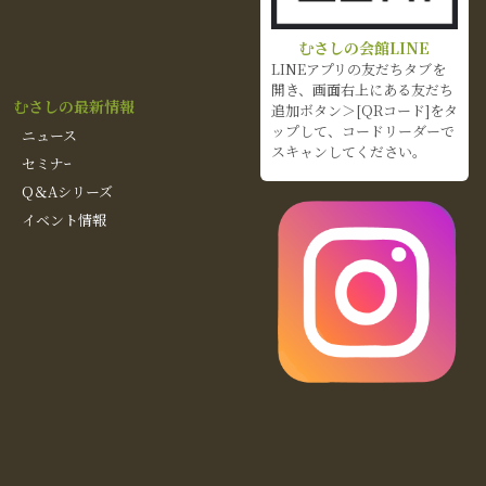
むさしの会館LINE
LINEアプリの友だちタブを
開き、画面右上にある友だち
むさしの最新情報
追加ボタン＞[QRコード]をタ
ップして、コードリーダーで
ニュース
スキャンしてください。
セミナｰ
Q＆Aシリーズ
イベント情報