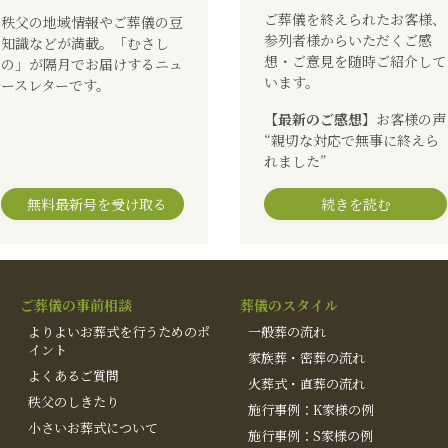
ご葬儀を終えられたお客様、
秩父の地域情報やご葬儀の豆
参列者様からいただくご感
知識などが満載。「むさし
想・ご意見を随時ご紹介して
の」が隔月でお届けするニュ
います。
ースレターです。
【最新のご感想】
お客様の声
“親切な対応で無事に終えら
れました”
無料最新号を受け取る
続きを読む
ご葬儀の事前相談
葬儀のスタイル
よりよいお葬式を行うためのポ
一般葬の流れ
イント
家族葬・密葬の流れ
よくあるご質問
火葬式・直葬の流れ
秩父のしきたり
施行事例：K家様の例
小さいお葬式について
施行事例：S家様の例