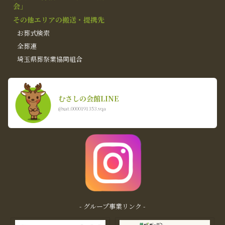
会」
その他エリアの搬送・提携先
お葬式検索
全葬連
埼玉県葬祭業協同組合
むさしの会館LINE
@xat.0000191353.vqa
- グループ事業リンク -