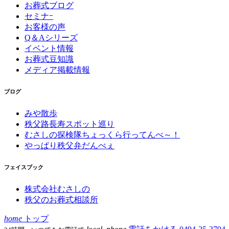
お葬式ブログ
セミナｰ
お客様の声
Q＆Aシリーズ
イベント情報
お葬式豆知識
メディア掲載情報
ブログ
みや散歩
秩父路長寿スポット巡り
むさしの探検隊ちょっくら行ってんべ～！
やっぱり秩父弁だんべぇ
フェイスブック
株式会社むさしの
秩父のお葬式相談所
home
トップ