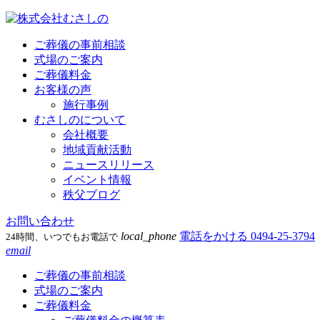
ご葬儀の事前相談
式場のご案内
ご葬儀料金
お客様の声
施行事例
むさしのについて
会社概要
地域貢献活動
ニュースリリース
イベント情報
秩父ブログ
お問い合わせ
local_phone
電話をかける
0494-25-3794
24時間、いつでもお電話で
email
ご葬儀の事前相談
式場のご案内
ご葬儀料金