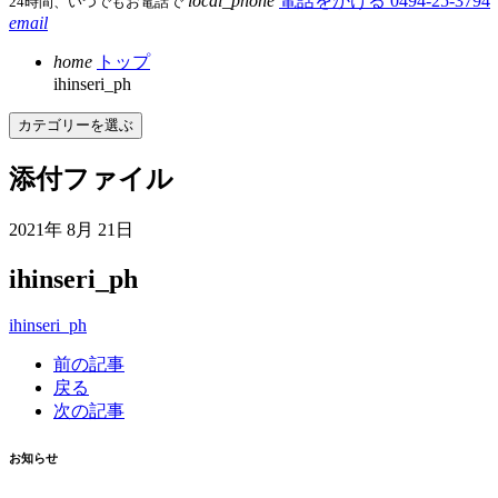
local_phone
電話をかける
0494-25-3794
24時間、いつでもお電話で
email
home
トップ
ihinseri_ph
カテゴリーを選ぶ
添付ファイル
2021年 8月 21日
ihinseri_ph
ihinseri_ph
前の記事
戻る
次の記事
お知らせ