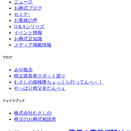
ニュース
お葬式ブログ
セミナｰ
お客様の声
Q＆Aシリーズ
イベント情報
お葬式豆知識
メディア掲載情報
ブログ
みや散歩
秩父路長寿スポット巡り
むさしの探検隊ちょっくら行ってんべ～！
やっぱり秩父弁だんべぇ
フェイスブック
株式会社むさしの
秩父のお葬式相談所