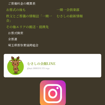
ご葬儀料金の概算表
お葬式の後も
一期一会倶楽部
秩父とご葬儀の情報誌「一期一
むさしの最新情報
会」
その他エリアの搬送・提携先
お葬式検索
全葬連
埼玉県葬祭業協同組合
むさしの会館LINE
@xat.0000191353.vqa