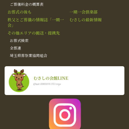
ご葬儀料金の概算表
お葬式の後も
一期一会倶楽部
秩父とご葬儀の情報誌「一期一
むさしの最新情報
会」
その他エリアの搬送・提携先
お葬式検索
全葬連
埼玉県葬祭業協同組合
むさしの会館LINE
@xat.0000191353.vqa