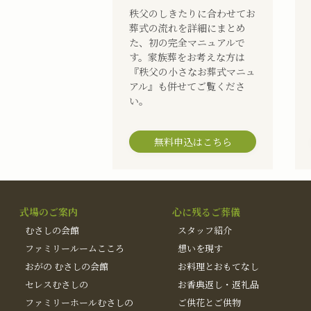
秩父のしきたりに合わせてお
葬式の流れを詳細にまとめ
た、初の完全マニュアルで
す。家族葬をお考えな方は
『秩父の小さなお葬式マニュ
アル』も併せてご覧くださ
い。
無料申込はこちら
式場のご案内
心に残るご葬儀
むさしの会館
スタッフ紹介
ファミリールームこころ
想いを現す
おがの むさしの会館
お料理とおもてなし
セレスむさしの
お香典返し・返礼品
ファミリーホールむさしの
ご供花とご供物