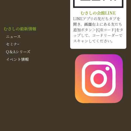
むさしの会館LINE
LINEアプリの友だちタブを
開き、画面右上にある友だち
むさしの最新情報
追加ボタン＞[QRコード]をタ
ップして、コードリーダーで
ニュース
スキャンしてください。
セミナｰ
Q＆Aシリーズ
イベント情報