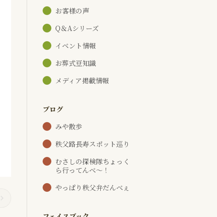
お客様の声
Q＆Aシリーズ
イベント情報
お葬式豆知識
メディア掲載情報
ブログ
みや散歩
秩父路長寿スポット巡り
むさしの探検隊ちょっく
ら行ってんべ～！
やっぱり秩父弁だんべぇ
フェイスブック