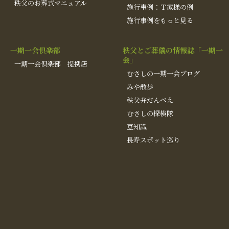
秩父のお葬式マニュアル
施行事例：Ｔ家様の例
施行事例をもっと見る
一期一会倶楽部
秩父とご葬儀の情報誌「一期一
会」
一期一会倶楽部 提携店
むさしの一期一会ブログ
みや散歩
秩父弁だんべえ
むさしの探検隊
豆知識
長寿スポット巡り