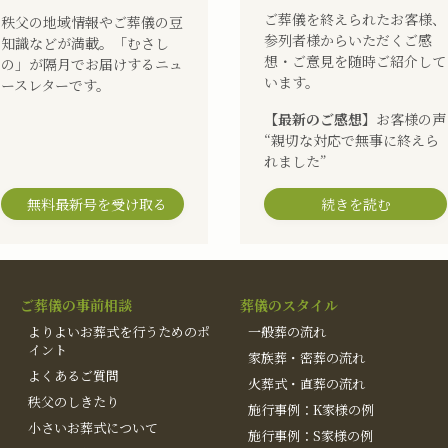
ご葬儀を終えられたお客様、
秩父の地域情報やご葬儀の豆
参列者様からいただくご感
知識などが満載。「むさし
想・ご意見を随時ご紹介して
の」が隔月でお届けするニュ
います。
ースレターです。
【最新のご感想】
お客様の声
“親切な対応で無事に終えら
れました”
無料最新号を受け取る
続きを読む
ご葬儀の事前相談
葬儀のスタイル
よりよいお葬式を行うためのポ
一般葬の流れ
イント
家族葬・密葬の流れ
よくあるご質問
火葬式・直葬の流れ
秩父のしきたり
施行事例：K家様の例
小さいお葬式について
施行事例：S家様の例