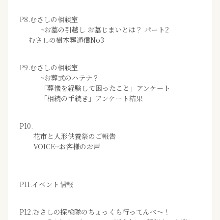
P8.むさしの相談室
~お墓の引越し お墓じまいとは？ パート2
むさしの樹木葬通信No3
P9.むさしの相談室
~お葬式のハテナ？
「葬儀を経験して困ったこと」アンケート
「相続の手続き」アンケート結果
P10.
花市と人形供養祭のご報告
VOICE~お客様のお声
P11.イベント情報
P12.むさしの探検隊のちょっくら行ってんべ～！