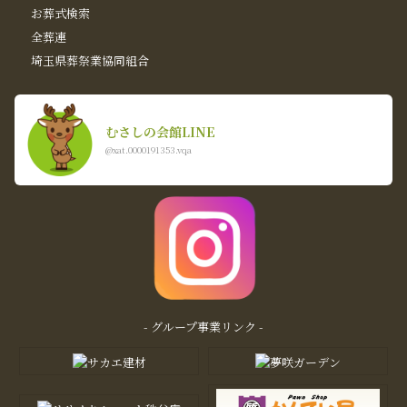
お葬式検索
全葬連
埼玉県葬祭業協同組合
むさしの会館LINE
@xat.0000191353.vqa
- グループ事業リンク -