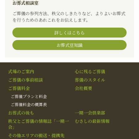
お葬式相談室
ご葬儀の参列方法、秩父のしきたりなど、よりよいお葬式
を行うためのあれこれをお伝えします。
詳しくはこちら
お葬式豆知識
式場のご案内
心に残るご葬儀
ご葬儀の事前相談
葬儀のスタイル
ご葬儀料金
会社概要
ご葬儀プランと料金
ご葬儀料金の概算表
お葬式の後も
一期一会倶楽部
秩父とご葬儀の情報誌「一期一
むさしの最新情報
会」
その他エリアの搬送・提携先