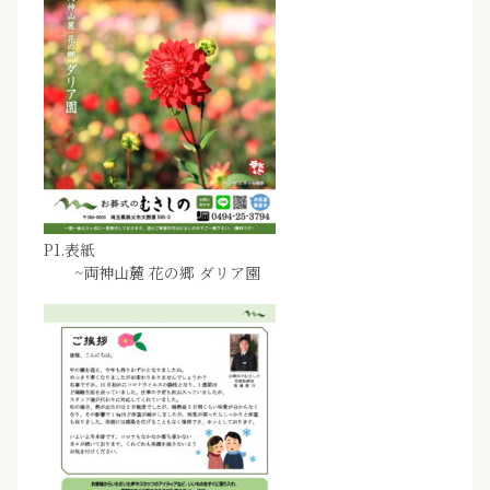
P1.表紙
~両神山麓 花の郷 ダリア園