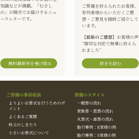
知識などが満載。「むさし
ご葬儀を終えられたお客様、
の」が隔月でお届けするニュ
参列者様からいただくご感
ースレターです。
想・ご意見を随時ご紹介して
います。
【最新のご感想】
お客様の声
“親切な対応で無事に終えら
れました”
無料最新号を受け取る
続きを読む
ご葬儀の事前相談
葬儀のスタイル
よりよいお葬式を行うためのポ
一般葬の流れ
イント
家族葬・密葬の流れ
よくあるご質問
火葬式・直葬の流れ
秩父のしきたり
施行事例：K家様の例
小さいお葬式について
施行事例：S家様の例