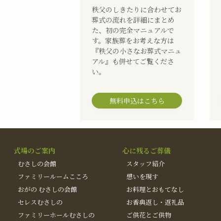
秩父のしきたりに合わせてお
葬式の流れを詳細にまとめ
た、初の完全マニュアルで
す。家族葬をお考えな方は
『秩父の小さなお葬式マニュ
アル』も併せてご覧くださ
い。
無料申込はこちら
式場のご案内
心に残るご葬儀
むさしの会館
スタッフ紹介
ファミリールームこころ
想いを現す
おがの むさしの会館
お料理とおもてなし
セレスむさしの
お香典返し・返礼品
ファミリーホールむさしの
ご供花とご供物