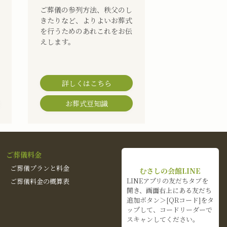
ご葬儀の参列方法、秩父のし
きたりなど、よりよいお葬式
を行うためのあれこれをお伝
えします。
詳しくはこちら
お葬式豆知識
ご葬儀料金
ご葬儀プランと料金
むさしの会館LINE
LINEアプリの友だちタブを
ご葬儀料金の概算表
開き、画面右上にある友だち
追加ボタン＞[QRコード]をタ
ップして、コードリーダーで
スキャンしてください。