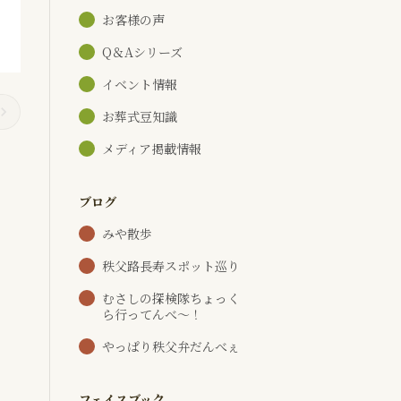
お客様の声
Q＆Aシリーズ
イベント情報
お葬式豆知識
メディア掲載情報
ブログ
みや散歩
秩父路長寿スポット巡り
むさしの探検隊ちょっく
ら行ってんべ～！
やっぱり秩父弁だんべぇ
フェイスブック