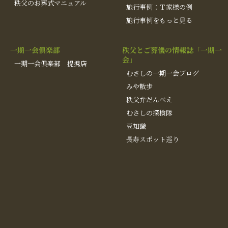
秩父のお葬式マニュアル
施行事例：Ｔ家様の例
施行事例をもっと見る
一期一会倶楽部
秩父とご葬儀の情報誌「一期一
会」
一期一会倶楽部 提携店
むさしの一期一会ブログ
みや散歩
秩父弁だんべえ
むさしの探検隊
豆知識
長寿スポット巡り