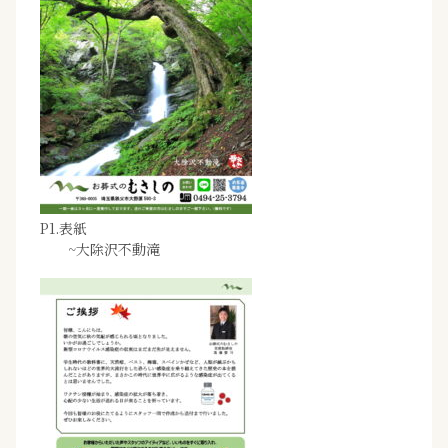
P1.表紙
~大除沢不動滝