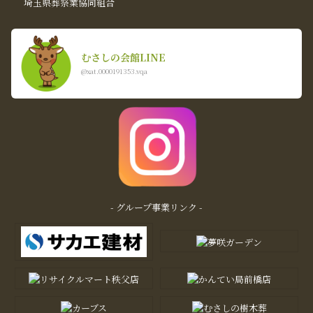
埼玉県葬祭業協同組合
むさしの会館LINE
@xat.0000191353.vqa
- グループ事業リンク -