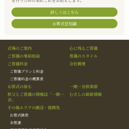
を行うためのあれこれをお伝えします。
詳しくはこちら
お葬式豆知識
式場のご案内
心に残るご葬儀
ご葬儀の事前相談
葬儀のスタイル
ご葬儀料金
会社概要
ご葬儀プランと料金
ご葬儀料金の概算表
お葬式の後も
一期一会倶楽部
秩父とご葬儀の情報誌「一期一
むさしの最新情報
会」
その他エリアの搬送・提携先
お葬式検索
全葬連