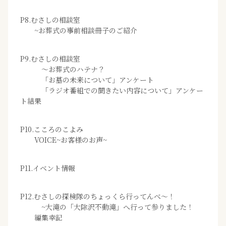
P8.むさしの相談室
~お葬式の事前相談冊子のご紹介
P9.むさしの相談室
～お葬式のハテナ？
「お墓の未来について」アンケート
「ラジオ番組での聞きたい内容について」アンケー
ト結果
P10.こころのこよみ
VOICE~お客様のお声~
P11.イベント情報
P12.むさしの探検隊のちょっくら行ってんべ～！
~大滝の「大除沢不動滝」へ行って参りました！
編集幸記