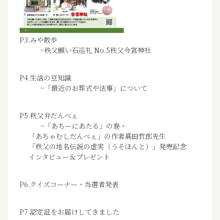
P3.みや散歩
~秩父願い石巡礼 No.5秩父今宮神社
P4.生活の豆知識
~「最近のお葬式や法事」について
P5.秩父弁だんべぇ
~「あちーにあたる」の巻・
「あちゃむしだんべぇ」の作者髙田哲郎先生
「秩父の地名伝説の虚実（うそほんと）」発売記念
インタビュー＆プレゼント
P6.クイズコーナー・当選者発表
P7.認定証をお届けしてきました