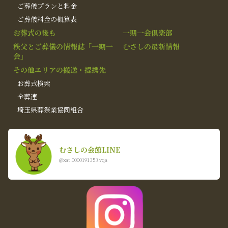
ご葬儀プランと料金
ご葬儀料金の概算表
お葬式の後も
一期一会倶楽部
秩父とご葬儀の情報誌「一期一
むさしの最新情報
会」
その他エリアの搬送・提携先
お葬式検索
全葬連
埼玉県葬祭業協同組合
むさしの会館LINE
@xat.0000191353.vqa