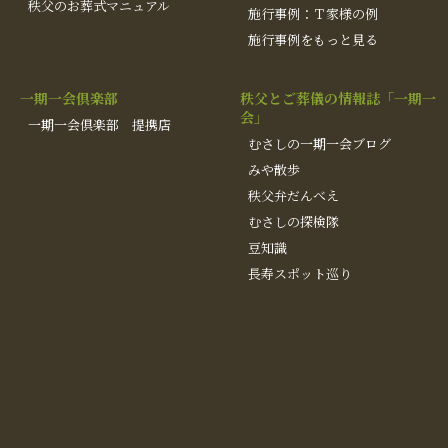
秩父のお葬式マニュアル
施行事例：Ｔ家様の例
施行事例をもっと見る
一期一会倶楽部
秩父とご葬儀の情報誌「一期一
会」
一期一会倶楽部 提携店
むさしの一期一会ブログ
みや散歩
秩父弁だんべえ
むさしの探検隊
豆知識
長寿スポット巡り