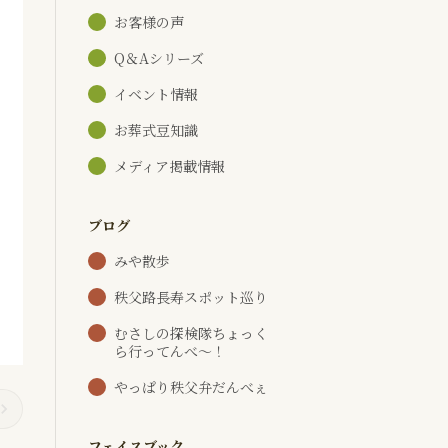
お客様の声
Q＆Aシリーズ
イベント情報
お葬式豆知識
メディア掲載情報
ブログ
みや散歩
秩父路長寿スポット巡り
むさしの探検隊ちょっく
ら行ってんべ～！
やっぱり秩父弁だんべぇ
フェイスブック