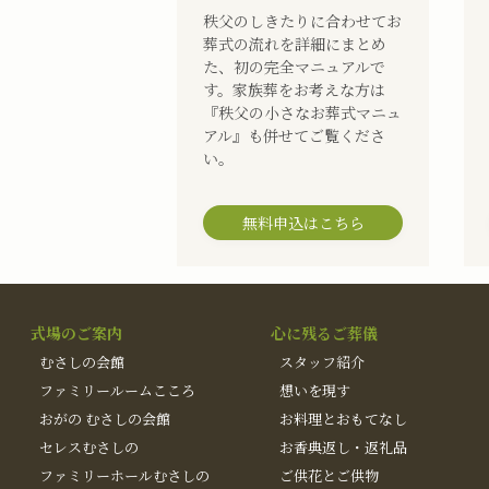
秩父のしきたりに合わせてお
葬式の流れを詳細にまとめ
た、初の完全マニュアルで
す。家族葬をお考えな方は
『秩父の小さなお葬式マニュ
アル』も併せてご覧くださ
い。
無料申込はこちら
式場のご案内
心に残るご葬儀
むさしの会館
スタッフ紹介
ファミリールームこころ
想いを現す
おがの むさしの会館
お料理とおもてなし
セレスむさしの
お香典返し・返礼品
ファミリーホールむさしの
ご供花とご供物