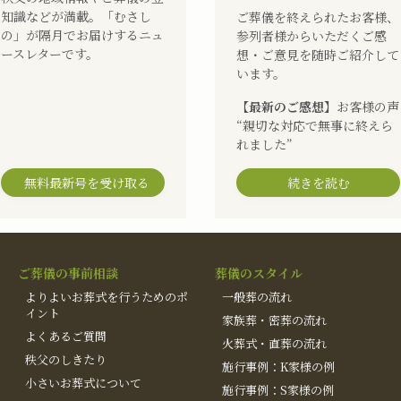
知識などが満載。「むさし
ご葬儀を終えられたお客様、
の」が隔月でお届けするニュ
参列者様からいただくご感
ースレターです。
想・ご意見を随時ご紹介して
います。
【最新のご感想】
お客様の声
“親切な対応で無事に終えら
れました”
無料最新号を受け取る
続きを読む
ご葬儀の事前相談
葬儀のスタイル
よりよいお葬式を行うためのポ
一般葬の流れ
イント
家族葬・密葬の流れ
よくあるご質問
火葬式・直葬の流れ
秩父のしきたり
施行事例：K家様の例
小さいお葬式について
施行事例：S家様の例