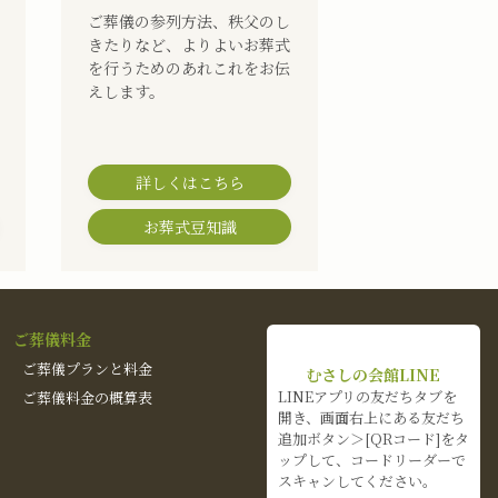
ご葬儀の参列方法、秩父のし
きたりなど、よりよいお葬式
を行うためのあれこれをお伝
えします。
詳しくはこちら
お葬式豆知識
ご葬儀料金
ご葬儀プランと料金
むさしの会館LINE
LINEアプリの友だちタブを
ご葬儀料金の概算表
開き、画面右上にある友だち
追加ボタン＞[QRコード]をタ
ップして、コードリーダーで
スキャンしてください。