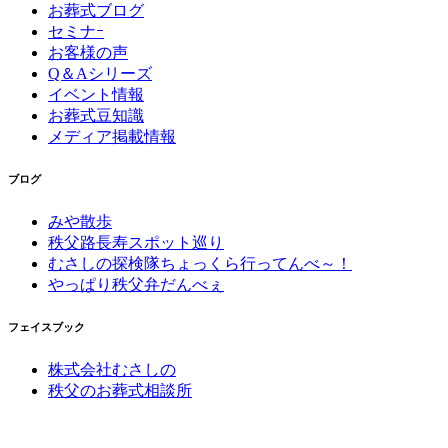
お葬式ブログ
セミナｰ
お客様の声
Q＆Aシリーズ
イベント情報
お葬式豆知識
メディア掲載情報
ブログ
みや散歩
秩父路長寿スポット巡り
むさしの探検隊ちょっくら行ってんべ～！
やっぱり秩父弁だんべぇ
フェイスブック
株式会社むさしの
秩父のお葬式相談所