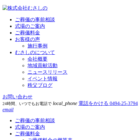
ご葬儀の事前相談
式場のご案内
ご葬儀料金
お客様の声
施行事例
むさしのについて
会社概要
地域貢献活動
ニュースリリース
イベント情報
秩父ブログ
お問い合わせ
local_phone
電話をかける
0494-25-3794
24時間、いつでもお電話で
email
ご葬儀の事前相談
式場のご案内
ご葬儀料金