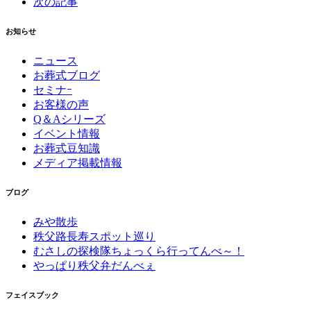
次の記事
お知らせ
ニュース
お葬式ブログ
セミナｰ
お客様の声
Q＆Aシリーズ
イベント情報
お葬式豆知識
メディア掲載情報
ブログ
みや散歩
秩父路長寿スポット巡り
むさしの探検隊ちょっくら行ってんべ～！
やっぱり秩父弁だんべぇ
フェイスブック