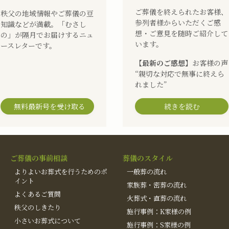
ご葬儀を終えられたお客様、
秩父の地域情報やご葬儀の豆
参列者様からいただくご感
知識などが満載。「むさし
想・ご意見を随時ご紹介して
の」が隔月でお届けするニュ
います。
ースレターです。
【最新のご感想】
お客様の声
“親切な対応で無事に終えら
れました”
無料最新号を受け取る
続きを読む
ご葬儀の事前相談
葬儀のスタイル
よりよいお葬式を行うためのポ
一般葬の流れ
イント
家族葬・密葬の流れ
よくあるご質問
火葬式・直葬の流れ
秩父のしきたり
施行事例：K家様の例
小さいお葬式について
施行事例：S家様の例