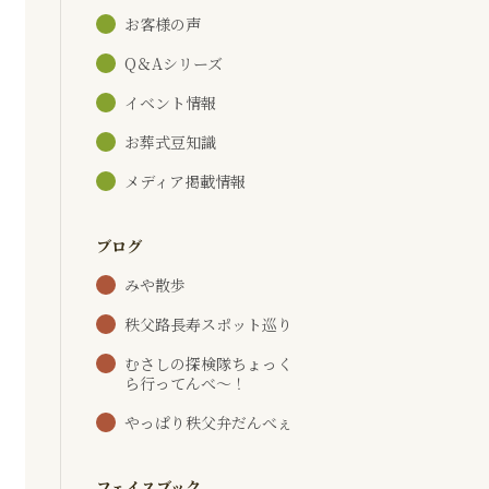
お客様の声
Q＆Aシリーズ
イベント情報
お葬式豆知識
メディア掲載情報
ブログ
みや散歩
秩父路長寿スポット巡り
むさしの探検隊ちょっく
ら行ってんべ～！
やっぱり秩父弁だんべぇ
フェイスブック