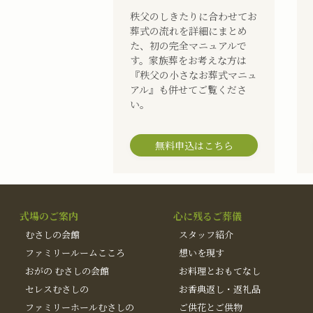
秩父のしきたりに合わせてお
葬式の流れを詳細にまとめ
た、初の完全マニュアルで
す。家族葬をお考えな方は
『秩父の小さなお葬式マニュ
アル』も併せてご覧くださ
い。
無料申込はこちら
式場のご案内
心に残るご葬儀
むさしの会館
スタッフ紹介
ファミリールームこころ
想いを現す
おがの むさしの会館
お料理とおもてなし
セレスむさしの
お香典返し・返礼品
ファミリーホールむさしの
ご供花とご供物