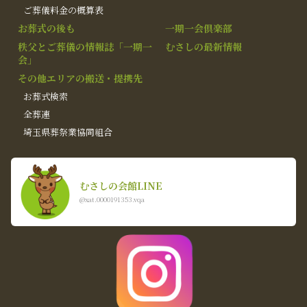
ご葬儀料金の概算表
お葬式の後も
一期一会倶楽部
秩父とご葬儀の情報誌「一期一
むさしの最新情報
会」
その他エリアの搬送・提携先
お葬式検索
全葬連
埼玉県葬祭業協同組合
むさしの会館LINE
@xat.0000191353.vqa