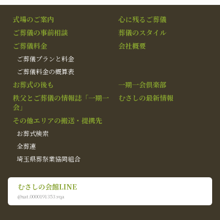
式場のご案内
心に残るご葬儀
ご葬儀の事前相談
葬儀のスタイル
ご葬儀料金
会社概要
ご葬儀プランと料金
ご葬儀料金の概算表
お葬式の後も
一期一会倶楽部
秩父とご葬儀の情報誌「一期一
むさしの最新情報
会」
その他エリアの搬送・提携先
お葬式検索
全葬連
埼玉県葬祭業協同組合
むさしの会館LINE
@xat.0000191353.vqa