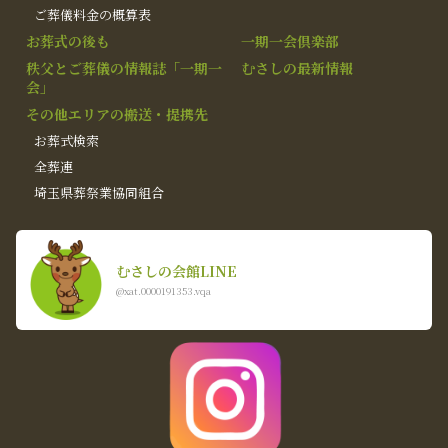
ご葬儀料金の概算表
お葬式の後も
一期一会倶楽部
秩父とご葬儀の情報誌「一期一
むさしの最新情報
会」
その他エリアの搬送・提携先
お葬式検索
全葬連
埼玉県葬祭業協同組合
むさしの会館LINE
@xat.0000191353.vqa