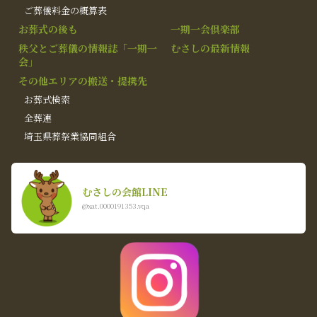
ご葬儀料金の概算表
お葬式の後も
一期一会倶楽部
秩父とご葬儀の情報誌「一期一
むさしの最新情報
会」
その他エリアの搬送・提携先
お葬式検索
全葬連
埼玉県葬祭業協同組合
むさしの会館LINE
@xat.0000191353.vqa