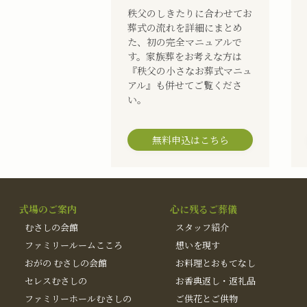
秩父のしきたりに合わせてお
葬式の流れを詳細にまとめ
た、初の完全マニュアルで
す。家族葬をお考えな方は
『秩父の小さなお葬式マニュ
アル』も併せてご覧くださ
い。
無料申込はこちら
式場のご案内
心に残るご葬儀
むさしの会館
スタッフ紹介
ファミリールームこころ
想いを現す
おがの むさしの会館
お料理とおもてなし
セレスむさしの
お香典返し・返礼品
ファミリーホールむさしの
ご供花とご供物