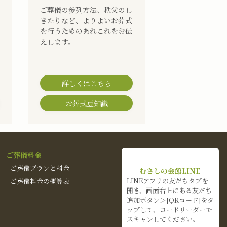
ご葬儀の参列方法、秩父のし
きたりなど、よりよいお葬式
を行うためのあれこれをお伝
えします。
詳しくはこちら
お葬式豆知識
ご葬儀料金
ご葬儀プランと料金
むさしの会館LINE
LINEアプリの友だちタブを
ご葬儀料金の概算表
開き、画面右上にある友だち
追加ボタン＞[QRコード]をタ
ップして、コードリーダーで
スキャンしてください。