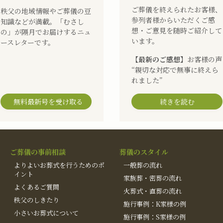
ご葬儀を終えられたお客様、
秩父の地域情報やご葬儀の豆
参列者様からいただくご感
知識などが満載。「むさし
想・ご意見を随時ご紹介して
の」が隔月でお届けするニュ
います。
ースレターです。
【最新のご感想】
お客様の声
“親切な対応で無事に終えら
れました”
無料最新号を受け取る
続きを読む
ご葬儀の事前相談
葬儀のスタイル
よりよいお葬式を行うためのポ
一般葬の流れ
イント
家族葬・密葬の流れ
よくあるご質問
火葬式・直葬の流れ
秩父のしきたり
施行事例：K家様の例
小さいお葬式について
施行事例：S家様の例