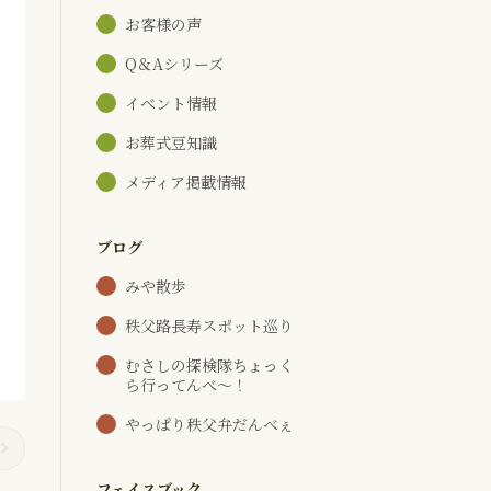
お客様の声
Q＆Aシリーズ
イベント情報
お葬式豆知識
メディア掲載情報
ブログ
みや散歩
秩父路長寿スポット巡り
むさしの探検隊ちょっく
ら行ってんべ～！
やっぱり秩父弁だんべぇ
フェイスブック