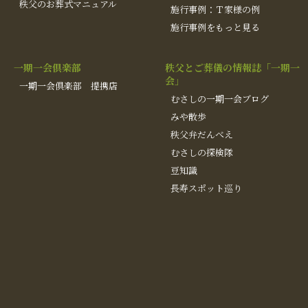
秩父のお葬式マニュアル
施行事例：Ｔ家様の例
施行事例をもっと見る
一期一会倶楽部
秩父とご葬儀の情報誌「一期一
会」
一期一会倶楽部 提携店
むさしの一期一会ブログ
みや散歩
秩父弁だんべえ
むさしの探検隊
豆知識
長寿スポット巡り