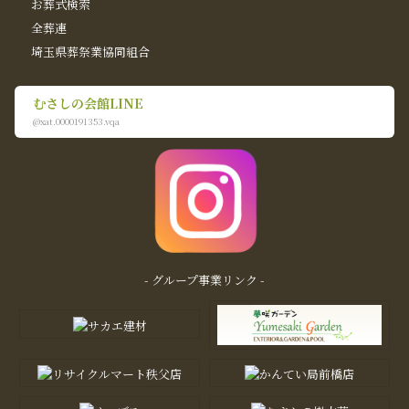
お葬式検索
全葬連
埼玉県葬祭業協同組合
むさしの会館LINE
@xat.0000191353.vqa
- グループ事業リンク -