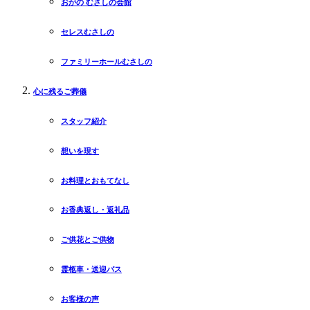
おがの むさしの会館
セレスむさしの
ファミリーホールむさしの
心に残るご葬儀
スタッフ紹介
想いを現す
お料理とおもてなし
お香典返し・返礼品
ご供花とご供物
霊柩車・送迎バス
お客様の声