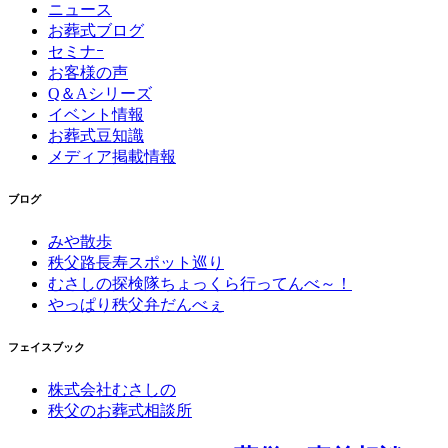
ニュース
お葬式ブログ
セミナｰ
お客様の声
Q＆Aシリーズ
イベント情報
お葬式豆知識
メディア掲載情報
ブログ
みや散歩
秩父路長寿スポット巡り
むさしの探検隊ちょっくら行ってんべ～！
やっぱり秩父弁だんべぇ
フェイスブック
株式会社むさしの
秩父のお葬式相談所