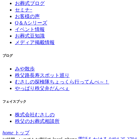
お葬式ブログ
セミナｰ
お客様の声
Q＆Aシリーズ
イベント情報
お葬式豆知識
メディア掲載情報
ブログ
みや散歩
秩父路長寿スポット巡り
むさしの探検隊ちょっくら行ってんべ～！
やっぱり秩父弁だんべぇ
フェイスブック
株式会社むさしの
秩父のお葬式相談所
home
トップ