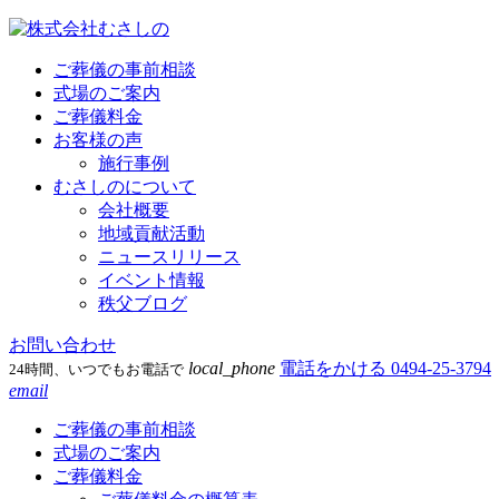
ご葬儀の事前相談
式場のご案内
ご葬儀料金
お客様の声
施行事例
むさしのについて
会社概要
地域貢献活動
ニュースリリース
イベント情報
秩父ブログ
お問い合わせ
local_phone
電話をかける
0494-25-3794
24時間、いつでもお電話で
email
ご葬儀の事前相談
式場のご案内
ご葬儀料金