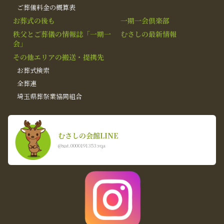
ご葬儀料金の概算表
お葬式の後も
一期一会倶楽部
秩父とご葬儀の情報誌「一期一
むさしの最新情報
会」
その他エリアの搬送・提携先
お葬式検索
全葬連
埼玉県葬祭業協同組合
むさしの会館LINE
@xat.0000191353.vqa