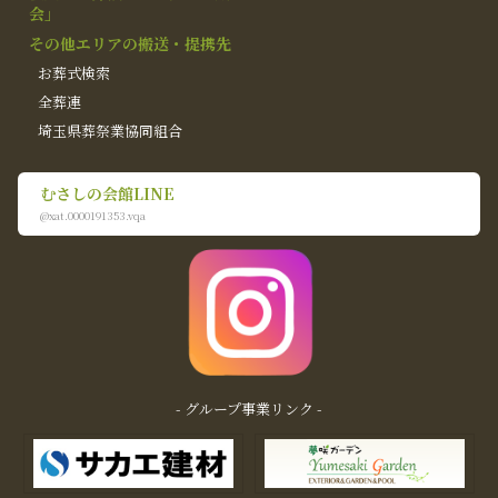
会」
その他エリアの搬送・提携先
お葬式検索
全葬連
埼玉県葬祭業協同組合
むさしの会館LINE
@xat.0000191353.vqa
- グループ事業リンク -