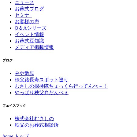
ニュース
お葬式ブログ
セミナｰ
お客様の声
Q＆Aシリーズ
イベント情報
お葬式豆知識
メディア掲載情報
ブログ
みや散歩
秩父路長寿スポット巡り
むさしの探検隊ちょっくら行ってんべ～！
やっぱり秩父弁だんべぇ
フェイスブック
株式会社むさしの
秩父のお葬式相談所
home
トップ