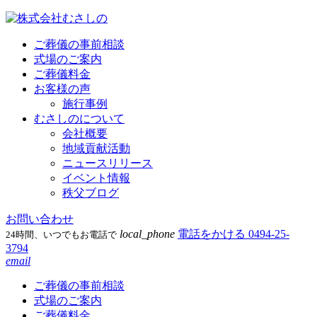
ご葬儀の事前相談
式場のご案内
ご葬儀料金
お客様の声
施行事例
むさしのについて
会社概要
地域貢献活動
ニュースリリース
イベント情報
秩父ブログ
お問い合わせ
local_phone
電話をかける
0494-25-
24時間、いつでもお電話で
3794
email
ご葬儀の事前相談
式場のご案内
ご葬儀料金