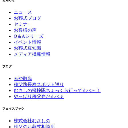
お知らせ
ニュース
お葬式ブログ
セミナｰ
お客様の声
Q＆Aシリーズ
イベント情報
お葬式豆知識
メディア掲載情報
ブログ
みや散歩
秩父路長寿スポット巡り
むさしの探検隊ちょっくら行ってんべ～！
やっぱり秩父弁だんべぇ
フェイスブック
株式会社むさしの
秩父のお葬式相談所