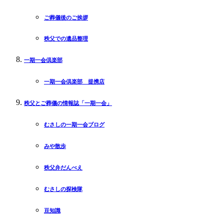
ご葬儀後のご挨拶
秩父での遺品整理
一期一会倶楽部
一期一会倶楽部 提携店
秩父とご葬儀の情報誌「一期一会」
むさしの一期一会ブログ
みや散歩
秩父弁だんべえ
むさしの探検隊
豆知識