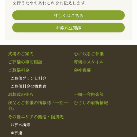
を行うためのあれこれをお伝えします。
詳しくはこちら
お葬式豆知識
式場のご案内
心に残るご葬儀
ご葬儀の事前相談
葬儀のスタイル
ご葬儀料金
会社概要
ご葬儀プランと料金
ご葬儀料金の概算表
お葬式の後も
一期一会倶楽部
秩父とご葬儀の情報誌「一期一
むさしの最新情報
会」
その他エリアの搬送・提携先
お葬式検索
全葬連