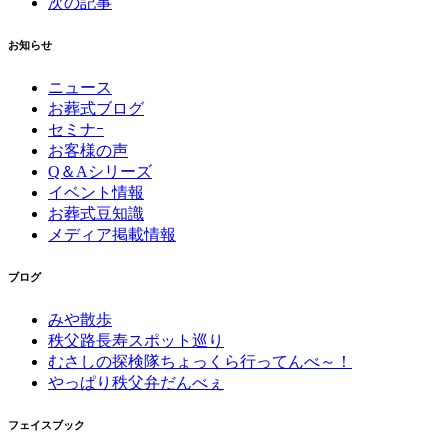
次の記事
お知らせ
ニュース
お葬式ブログ
セミナｰ
お客様の声
Q＆Aシリーズ
イベント情報
お葬式豆知識
メディア掲載情報
ブログ
みや散歩
秩父路長寿スポット巡り
むさしの探検隊ちょっくら行ってんべ～！
やっぱり秩父弁だんべぇ
フェイスブック