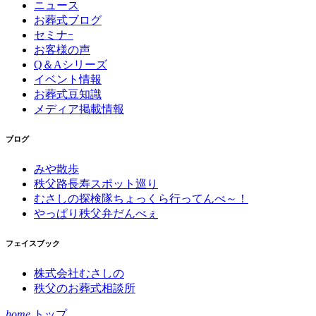
ニュース
お葬式ブログ
セミナｰ
お客様の声
Q＆Aシリーズ
イベント情報
お葬式豆知識
メディア掲載情報
ブログ
みや散歩
秩父路長寿スポット巡り
むさしの探検隊ちょっくら行ってんべ～！
やっぱり秩父弁だんべぇ
フェイスブック
株式会社むさしの
秩父のお葬式相談所
home
トップ