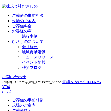
ご葬儀の事前相談
式場のご案内
ご葬儀料金
お客様の声
施行事例
むさしのについて
会社概要
地域貢献活動
ニュースリリース
イベント情報
秩父ブログ
お問い合わせ
local_phone
電話をかける
0494-25-
24時間、いつでもお電話で
3794
email
ご葬儀の事前相談
式場のご案内
ご葬儀料金