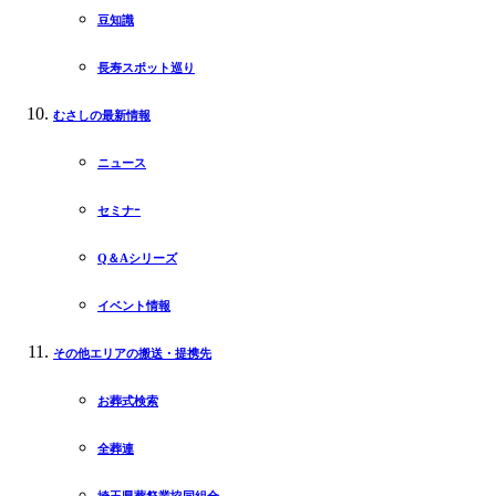
豆知識
長寿スポット巡り
むさしの最新情報
ニュース
セミナｰ
Q＆Aシリーズ
イベント情報
その他エリアの搬送・提携先
お葬式検索
全葬連
埼玉県葬祭業協同組合