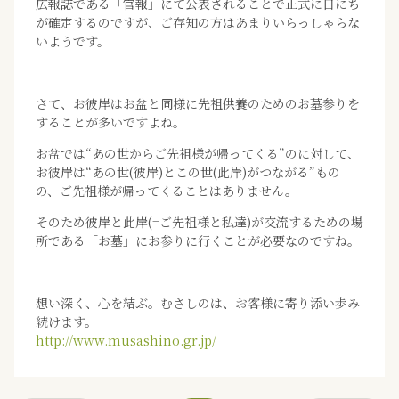
広報誌である「官報」にて公表されることで正式に日にち
が確定するのですが、ご存知の方はあまりいらっしゃらな
いようです。
さて、お彼岸はお盆と同様に先祖供養のためのお墓参りを
することが多いですよね。
お盆では“あの世からご先祖様が帰ってくる”のに対して、
お彼岸は“あの世(彼岸)とこの世(此岸)がつながる”もの
の、ご先祖様が帰ってくることはありません。
そのため彼岸と此岸(=ご先祖様と私達)が交流するための場
所である「お墓」にお参りに行くことが必要なのですね。
想い深く、心を結ぶ。むさしのは、お客様に寄り添い歩み
続けます。
http://www.musashino.gr.jp/