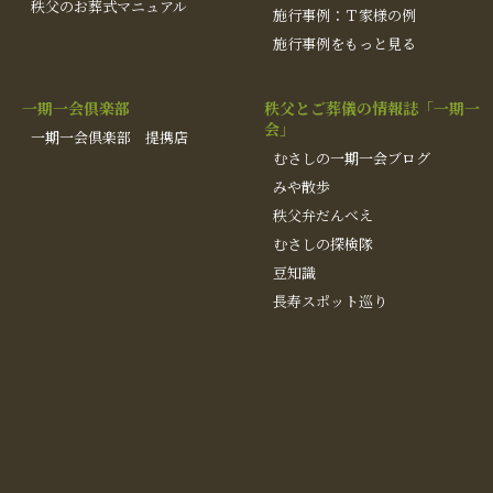
秩父のお葬式マニュアル
施行事例：Ｔ家様の例
施行事例をもっと見る
一期一会倶楽部
秩父とご葬儀の情報誌「一期一
会」
一期一会倶楽部 提携店
むさしの一期一会ブログ
みや散歩
秩父弁だんべえ
むさしの探検隊
豆知識
長寿スポット巡り