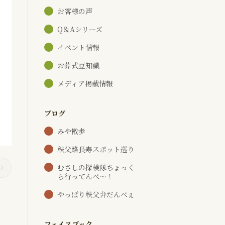
お客様の声
Q＆Aシリーズ
イベント情報
お葬式豆知識
メディア掲載情報
ブログ
みや散歩
秩父路長寿スポット巡り
むさしの探検隊ちょっく
ら行ってんべ～！
やっぱり秩父弁だんべぇ
フェイスブック