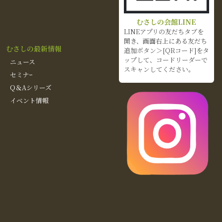
むさしの会館LINE
LINEアプリの友だちタブを
開き、画面右上にある友だち
むさしの最新情報
追加ボタン＞[QRコード]をタ
ップして、コードリーダーで
ニュース
スキャンしてください。
セミナｰ
Q＆Aシリーズ
イベント情報