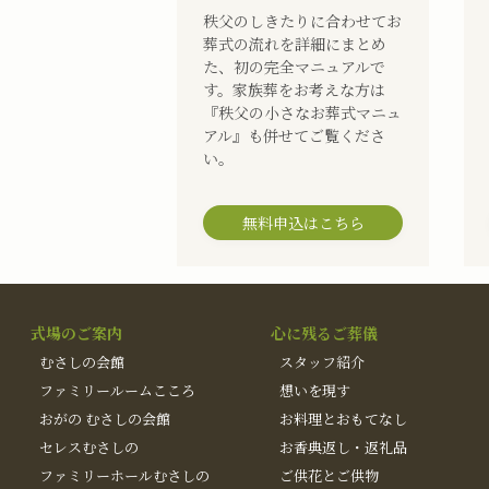
秩父のしきたりに合わせてお
葬式の流れを詳細にまとめ
た、初の完全マニュアルで
す。家族葬をお考えな方は
『秩父の小さなお葬式マニュ
アル』も併せてご覧くださ
い。
無料申込はこちら
式場のご案内
心に残るご葬儀
むさしの会館
スタッフ紹介
ファミリールームこころ
想いを現す
おがの むさしの会館
お料理とおもてなし
セレスむさしの
お香典返し・返礼品
ファミリーホールむさしの
ご供花とご供物