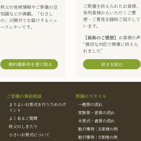
ご葬儀を終えられたお客様、
秩父の地域情報やご葬儀の豆
参列者様からいただくご感
知識などが満載。「むさし
想・ご意見を随時ご紹介して
の」が隔月でお届けするニュ
います。
ースレターです。
【最新のご感想】
お客様の声
“親切な対応で無事に終えら
れました”
無料最新号を受け取る
続きを読む
ご葬儀の事前相談
葬儀のスタイル
よりよいお葬式を行うためのポ
一般葬の流れ
イント
家族葬・密葬の流れ
よくあるご質問
火葬式・直葬の流れ
秩父のしきたり
施行事例：K家様の例
小さいお葬式について
施行事例：S家様の例