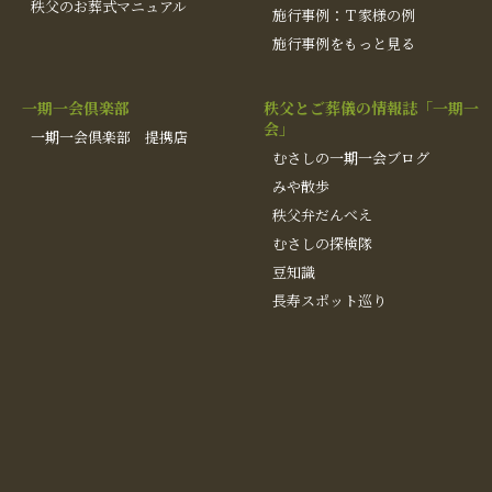
秩父のお葬式マニュアル
施行事例：Ｔ家様の例
施行事例をもっと見る
一期一会倶楽部
秩父とご葬儀の情報誌「一期一
会」
一期一会倶楽部 提携店
むさしの一期一会ブログ
みや散歩
秩父弁だんべえ
むさしの探検隊
豆知識
長寿スポット巡り