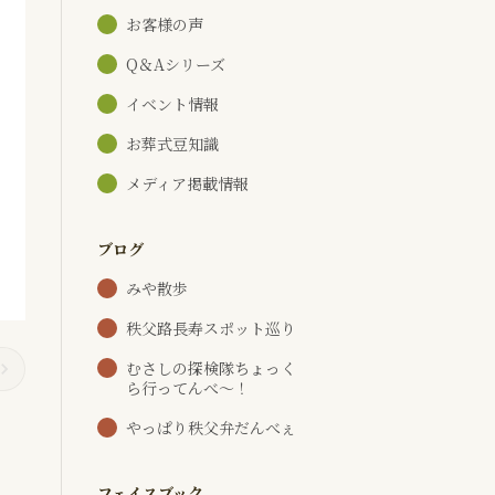
お客様の声
Q＆Aシリーズ
イベント情報
お葬式豆知識
メディア掲載情報
ブログ
みや散歩
秩父路長寿スポット巡り
むさしの探検隊ちょっく
ら行ってんべ～！
やっぱり秩父弁だんべぇ
フェイスブック