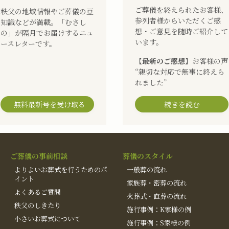
ご葬儀を終えられたお客様、
秩父の地域情報やご葬儀の豆
参列者様からいただくご感
知識などが満載。「むさし
想・ご意見を随時ご紹介して
の」が隔月でお届けするニュ
います。
ースレターです。
【最新のご感想】
お客様の声
“親切な対応で無事に終えら
れました”
無料最新号を受け取る
続きを読む
ご葬儀の事前相談
葬儀のスタイル
よりよいお葬式を行うためのポ
一般葬の流れ
イント
家族葬・密葬の流れ
よくあるご質問
火葬式・直葬の流れ
秩父のしきたり
施行事例：K家様の例
小さいお葬式について
施行事例：S家様の例