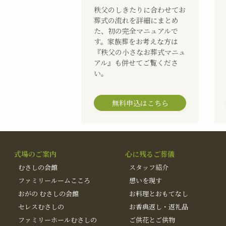
秩父のしきたりに合わせてお
葬式の流れを詳細にまとめ
た、初の完全マニュアルで
す。家族葬をお考えな方は
『秩父の小さなお葬式マニュ
アル』も併せてご覧くださ
い。
無料申込はこちら
式場のご案内
心に残るご葬儀
むさしの会館
スタッフ紹介
ファミリールームこころ
想いを現す
おがの むさしの会館
お料理とおもてなし
セレスむさしの
お香典返し・返礼品
ファミリーホールむさしの
ご供花とご供物