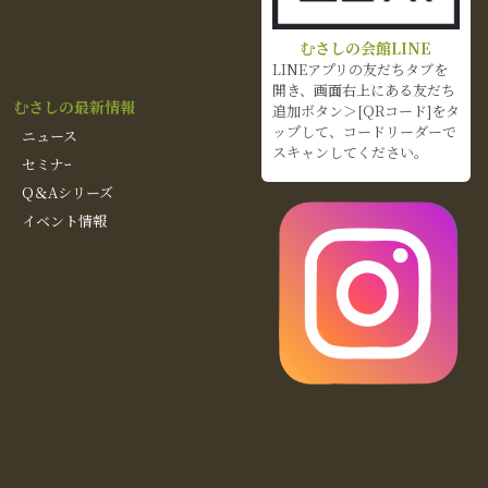
むさしの会館LINE
LINEアプリの友だちタブを
開き、画面右上にある友だち
むさしの最新情報
追加ボタン＞[QRコード]をタ
ップして、コードリーダーで
ニュース
スキャンしてください。
セミナｰ
Q＆Aシリーズ
イベント情報