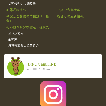
ご葬儀料金の概算表
お葬式の後も
一期一会倶楽部
秩父とご葬儀の情報誌「一期一
むさしの最新情報
会」
その他エリアの搬送・提携先
お葬式検索
全葬連
埼玉県葬祭業協同組合
むさしの会館LINE
@xat.0000191353.vqa